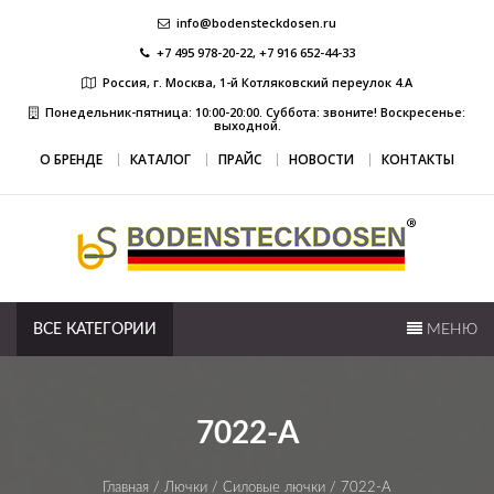
Skip
info@bodensteckdosen.ru
to
+7 495 978-20-22, +7 916 652-44-33
content
Россия, г. Москва, 1-й Котляковский переулок 4.А
Понедельник-пятница: 10:00-20:00. Суббота: звоните! Воскресенье:
выходной.
О БРЕНДЕ
КАТАЛОГ
ПРАЙС
НОВОСТИ
КОНТАКТЫ
напольные розетки и лючки
ВСЕ КАТЕГОРИИ
МЕНЮ
7022-A
Главная
/
Лючки
/
Силовые лючки
/ 7022-A